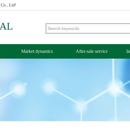
 Co., Ltd!
CAL
Market dynamics
After-sale service
In