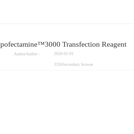
ipofectamine™3000 Transfection Reagent
2020-01-01
AuthorAuthor：
3356Secondary browse