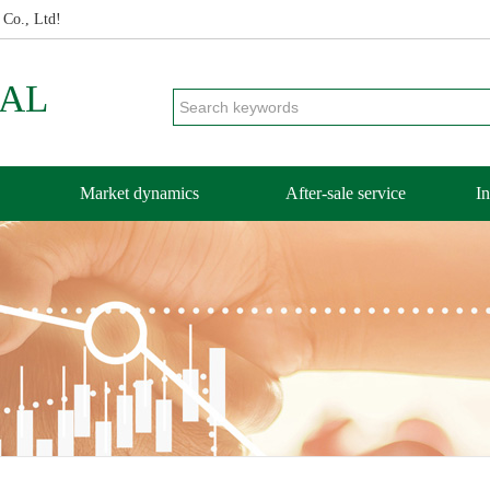
 Co., Ltd!
CAL
Market dynamics
After-sale service
In