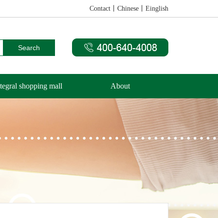
Contact
丨
Chinese
丨
Einglish
tegral shopping mall
About