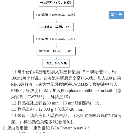
1.1
每个蛋白样品组织加入对应标记的
1.5 ml
离心管中，约
100mg
每个样品。在液氮中研磨完全至粉末状。加入
200 μl
的
RIPA
裂解液 （康为世纪强裂解液
CW2333S
；裂解液中加入
PMSF
，终浓度
1 mM
；加入
Phosphatase Inhibitor Cocktail
（康
为试剂，
CW2383
），终浓度
1X
）。
1.2
样品在冰上静置
30 min
。
15 min
颠倒混匀一次。
1.3
样品离心，
12,000 g 4 ℃
离心
20 min
。
1.4
吸取上清溶液即为蛋白样品。（尽量避免吸取底层组织沉
淀。）样品颜色为略微浅[敏感词]。
2.
蛋白质定量 （康为世纪
BCA Protein Assay kit
）