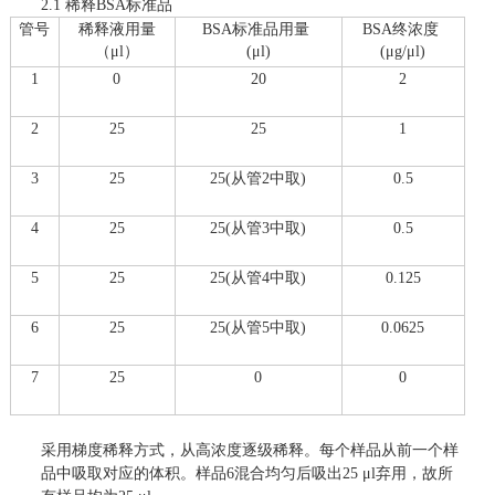
2.1
稀释
BSA
标准品
管号
稀释液用量
BSA
标准品用量
BSA
终浓度
（
μl
）
(μl)
(μg/μl)
1
0
20
2
2
25
25
1
3
25
25(
从管
2
中取
)
0.5
4
25
25(
从管
3
中取
)
0.5
5
25
25(
从管
4
中取
)
0.125
6
25
25(
从管
5
中取
)
0.0625
7
25
0
0
采用梯度稀释方式，从高浓度逐级稀释。每个样品从前一个样
品中吸取对应的体积。样品
6
混合均匀后吸出
25
μl
弃用
，故所