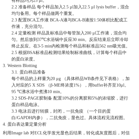
有样品均为
25
μl
。
2.2
准备样品 每个样品加入
2.5 μl
加入
22.5 μl lysis buffer
，混合
均匀备用。每个样品做两个
重复。
2.3
配置
BCA
工作液
BCA-A
液与
BCA-B
液按
1:50
体积比配成工
作液，充分混匀。
2.4
定量检测 样品及标准品中每管加入
200
μl
工作液，混合均
匀。然后放到
37℃
水浴锅中反应
30 min
。反应结束后立即冷却
终止反应。在
3-5 min
内检测每个样品和标准品
562 nm
吸光值。
2.5
根据
BSA
标准品检测结果绘制标准曲线，计算每个样品中
的蛋白浓度。
3. Western Blotting
3.1.
蛋白样品准备
每个样品的上样量为
20 μg
（具体样品
WB
条件见下表格），加
入对应的
5 X SDS
（
β-ME
终浓度
1%
），用
buffer
补齐至
10
μl
。
95 ℃
沸水浴中煮沸
10 min
。
3.2 SDS-PAGE
胶制备 配置
10%
的分离胶和
5%
的浓缩胶，进行
蛋白样品电泳。
3.3
电泳后进行转膜，封闭，一抗免疫 （一个目的蛋
白
/GAPDH
内参），二抗免疫，显色过。具体流程见流程图。
4.
蛋白表达量定量分析
利用
Image lab
对
ECL
化学发光显色后结果，转化成灰度图后，对信